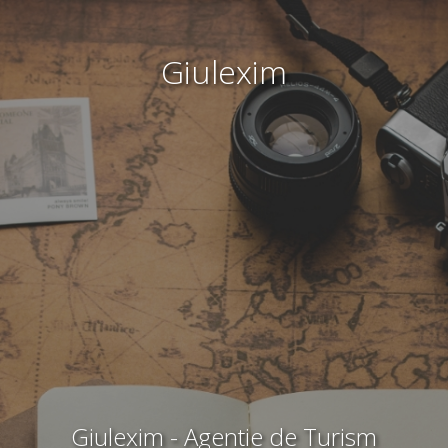
Giulexim
Giulexim - Agentie de Turism