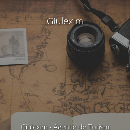
Giulexim
Giulexim - Agentie de Turism