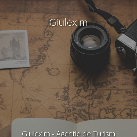
Giulexim
Giulexim - Agentie de Turism