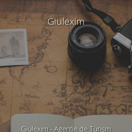
Giulexim
Giulexim - Agentie de Turism