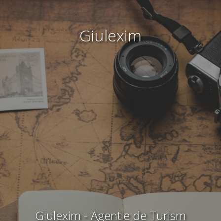
Giulexim
Giulexim - Agentie de Turism