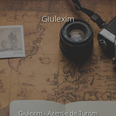
Giulexim
Giulexim - Agentie de Turism