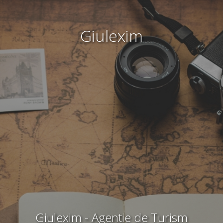
Giulexim
Giulexim - Agentie de Turism