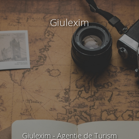
Giulexim
Giulexim - Agentie de Turism