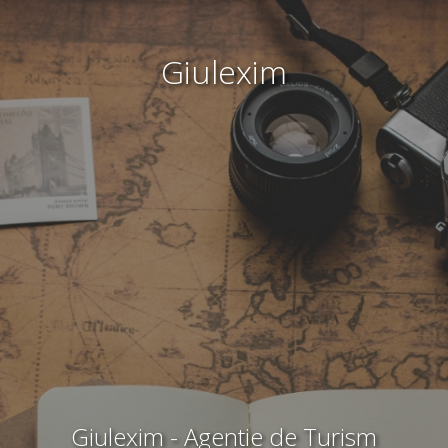
Giulexim
Giulexim - Agentie de Turism