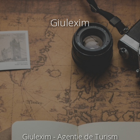
Giulexim
Giulexim - Agentie de Turism