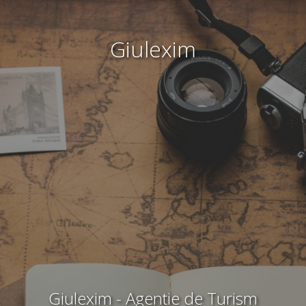
Giulexim
Giulexim - Agentie de Turism